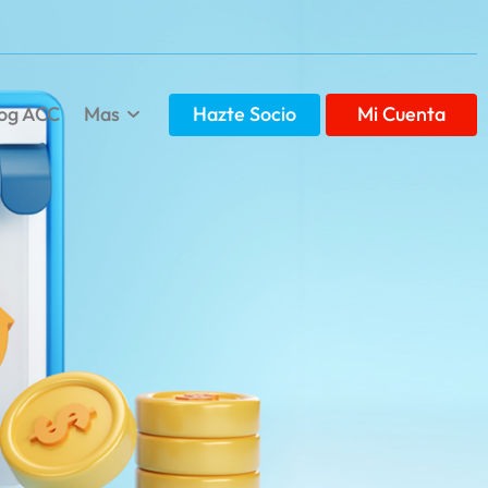
Hazte Socio
Mi Cuenta
log ACC
Mas