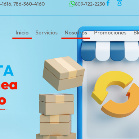
-1616,
786-360-4160
809-722-2230
Inicio
Servicios
Nosotros
Promociones
B