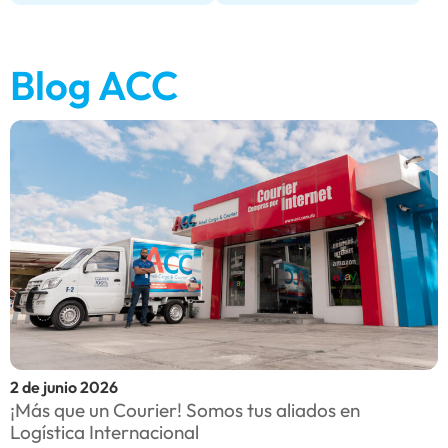
Blog ACC
2 de junio 2026
3
¡Más que un Courier! Somos tus aliados en
A
Logística Internacional
i